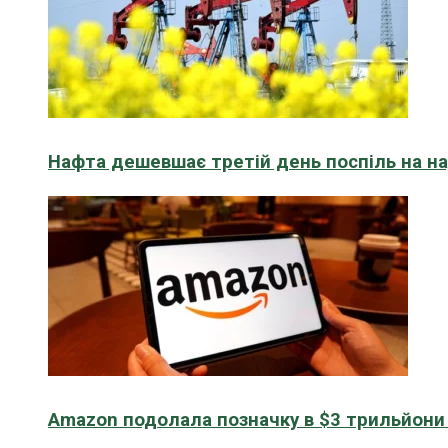
Нафта дешевшає третій день поспіль на н
Amazon подолала позначку в $3 трильйони к