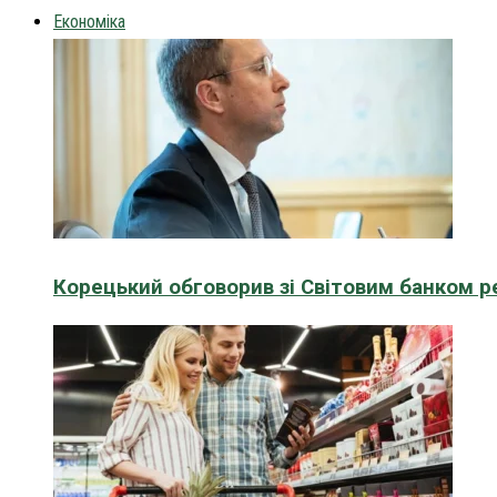
Економіка
Корецький обговорив зі Світовим банком р