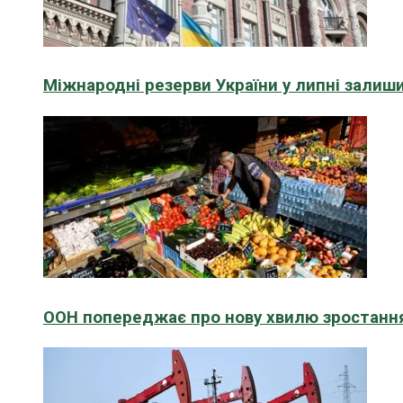
Міжнародні резерви України у липні зали
ООН попереджає про нову хвилю зростання