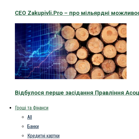
CEO Zakupivli.Pro – про мільярдні можливо
Відбулося перше засідання Правління Асоц
Гроші та Фінанси
All
Банки
Кредитні картки