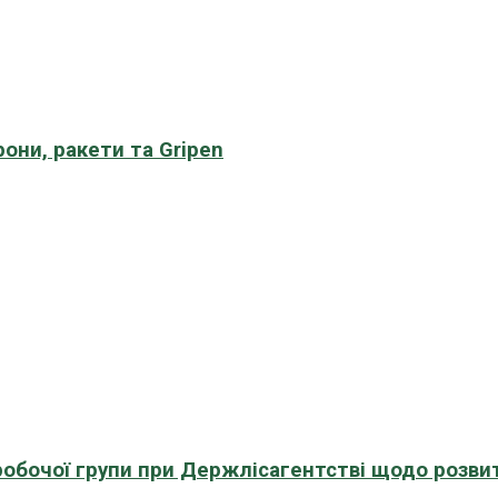
рони, ракети та Gripen
 робочої групи при Держлісагентстві щодо розви