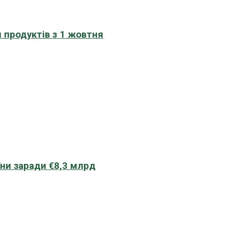
 продуктів з 1 жовтня
їни заради €8,3 млрд