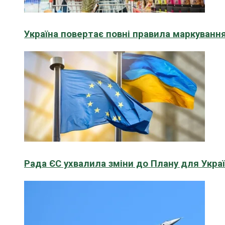
Україна повертає повні правила маркування
Рада ЄС ухвалила зміни до Плану для Укра