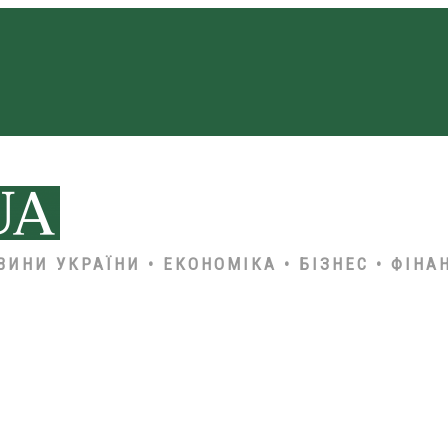
ВИНИ УКРАЇНИ • ЕКОНОМІКА • БІЗНЕС • ФІНА