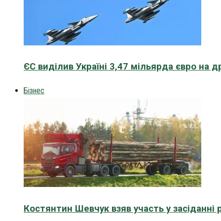
ЄС виділив Україні 3,47 мільярда євро на д
Бізнес
Костянтин Шевчук взяв участь у засіданні