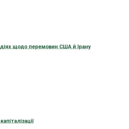
адіях щодо перемовин США й Ірану
апіталізації