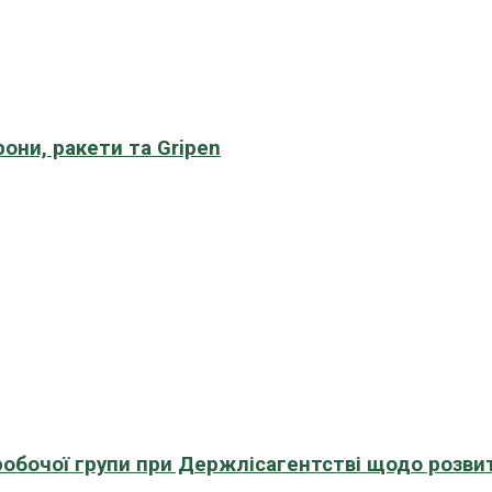
рони, ракети та Gripen
 робочої групи при Держлісагентстві щодо розви