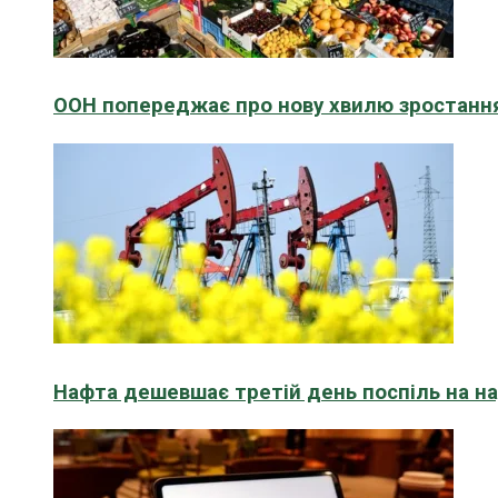
ООН попереджає про нову хвилю зростання
Нафта дешевшає третій день поспіль на н