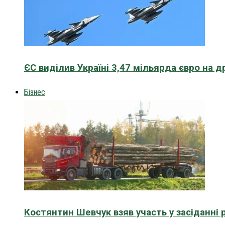
ЄС виділив Україні 3,47 мільярда євро на д
Бізнес
Костянтин Шевчук взяв участь у засіданні