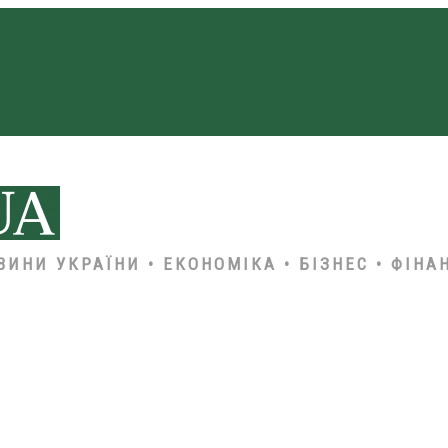
ВИНИ УКРАЇНИ • ЕКОНОМІКА • БІЗНЕС • ФІНА