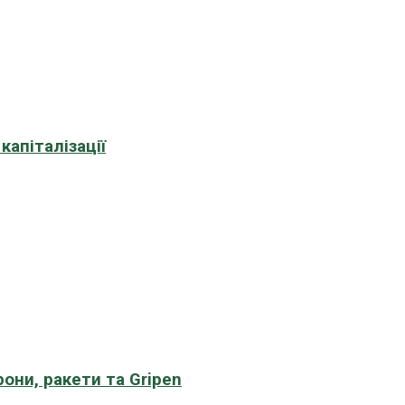
апіталізації
рони, ракети та Gripen