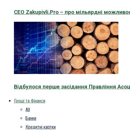
CEO Zakupivli.Pro – про мільярдні можливо
Відбулося перше засідання Правління Асоц
Гроші та Фінанси
All
Банки
Кредитні картки