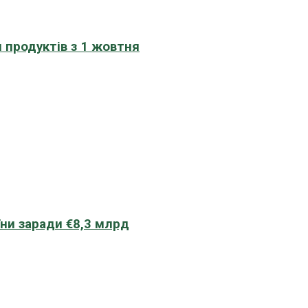
 продуктів з 1 жовтня
їни заради €8,3 млрд