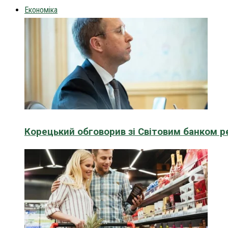
Економіка
Корецький обговорив зі Світовим банком р