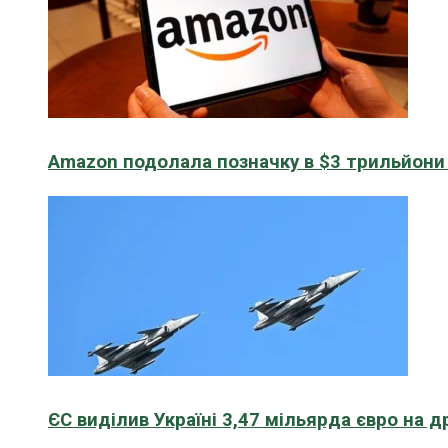
Amazon подолала позначку в $3 трильйони к
ЄС виділив Україні 3,47 мільярда євро на д