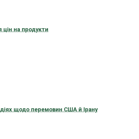
 цін на продукти
адіях щодо перемовин США й Ірану