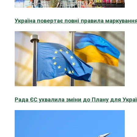
Україна повертає повні правила маркування
Рада ЄС ухвалила зміни до Плану для Укра