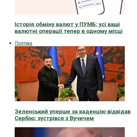
Історія обміну валют у ПУМБ: усі ваші
валютні операції тепер в одному місці
Політика
Зеленський уперше за каденцію відвідав
Сербію: зустрівся з Вучичем