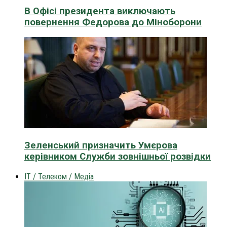
В Офісі президента виключають
повернення Федорова до Міноборони
Зеленський призначить Умєрова
керівником Служби зовнішньої розвідки
IT / Телеком / Медіа