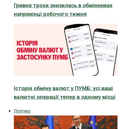
Гривня трохи знизилась в обмінниках
наприкінці робочого тижня
Історія обміну валют у ПУМБ: усі ваші
валютні операції тепер в одному місці
Політика