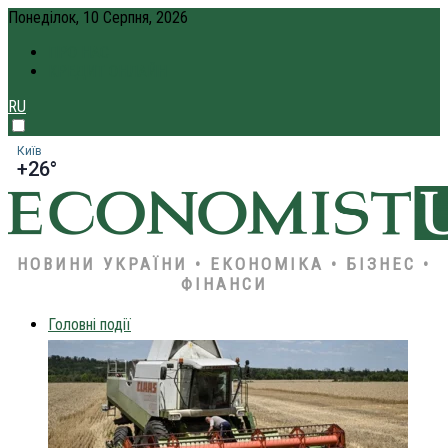
Понеділок, 10 Серпня, 2026
ПРО НАС
КРЕДИТ ОНЛАЙН
RU
Київ
+26°
НОВИНИ УКРАЇНИ • ЕКОНОМІКА • БІЗНЕС •
ФІНАНСИ
Головні події