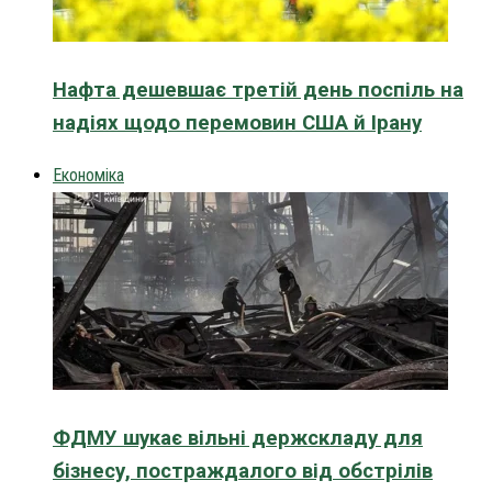
Нафта дешевшає третій день поспіль на
надіях щодо перемовин США й Ірану
Економіка
ФДМУ шукає вільні держскладу для
бізнесу, постраждалого від обстрілів