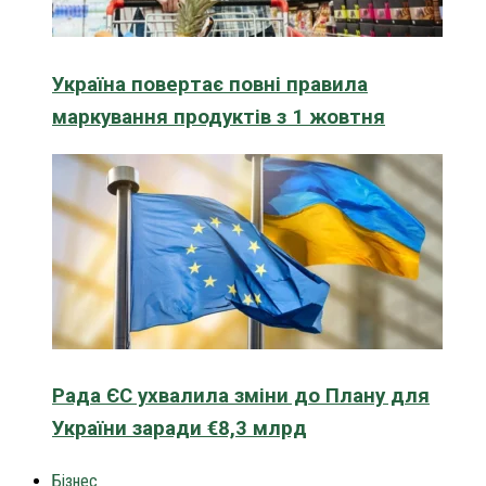
Україна повертає повні правила
маркування продуктів з 1 жовтня
Рада ЄС ухвалила зміни до Плану для
України заради €8,3 млрд
Бізнес