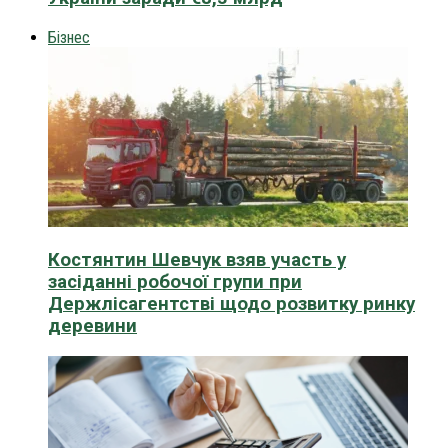
Бізнес
Костянтин Шевчук взяв участь у
засіданні робочої групи при
Держлісагентстві щодо розвитку ринку
деревини