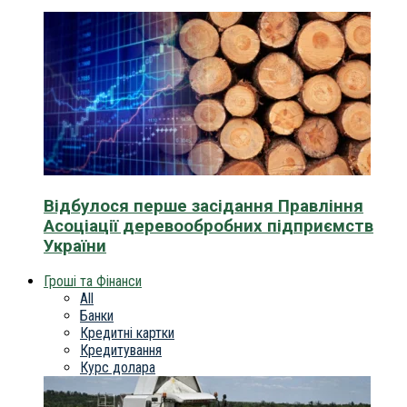
Відбулося перше засідання Правління
Асоціації деревообробних підприємств
України
Гроші та Фінанси
All
Банки
Кредитні картки
Кредитування
Курс долара