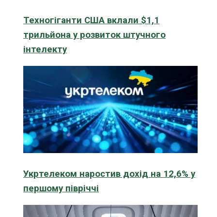
Техногіганти США вклали $1,1
трильйона у розвиток штучного
інтелекту
Укртелеком наростив дохід на 12,6% у
першому півріччі