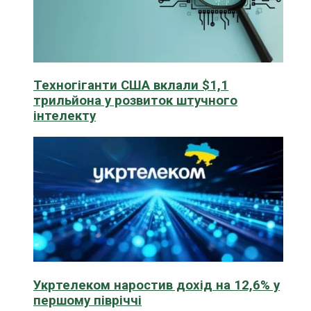
Техногіганти США вклали $1,1
трильйона у розвиток штучного
інтелекту
Укртелеком наростив дохід на 12,6% у
першому півріччі