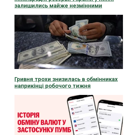
залишились майже незмінними
Гривня трохи знизилась в обмінниках
наприкінці робочого тижня