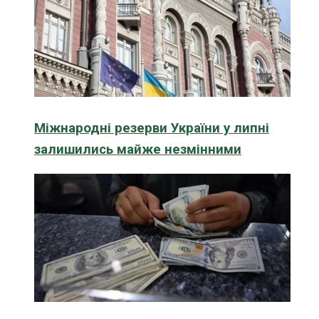
Міжнародні резерви України у липні
залишились майже незмінними