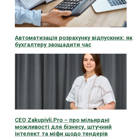
Автоматизація розрахунку відпускних: як
бухгалтеру заощадити час
CEO Zakupivli.Pro – про мільярдні
можливості для бізнесу, штучний
інтелект та міфи щодо тендерів