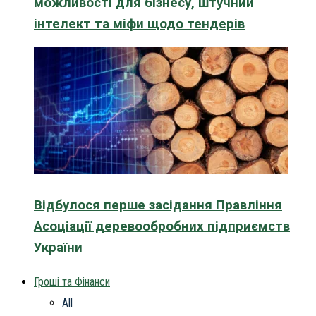
можливості для бізнесу, штучний
інтелект та міфи щодо тендерів
Відбулося перше засідання Правління
Асоціації деревообробних підприємств
України
Гроші та Фінанси
All