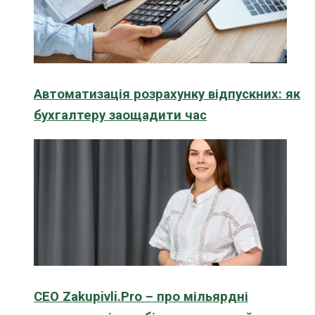
Автоматизація розрахунку відпускних: як
бухгалтеру заощадити час
CEO Zakupivli.Pro – про мільярдні