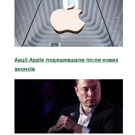
Акції Apple подешевшали після нових
анонсів