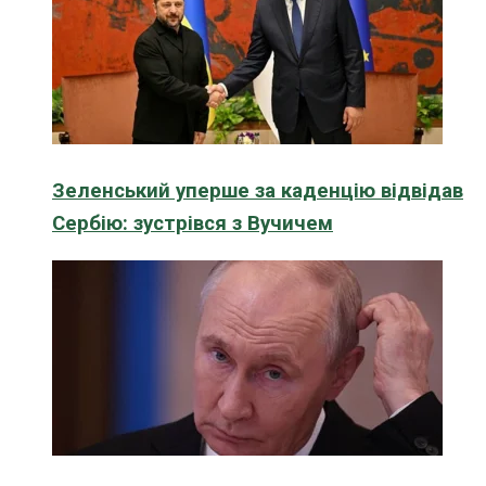
Зеленський уперше за каденцію відвідав
Сербію: зустрівся з Вучичем