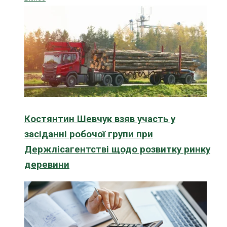
Костянтин Шевчук взяв участь у
засіданні робочої групи при
Держлісагентстві щодо розвитку ринку
деревини